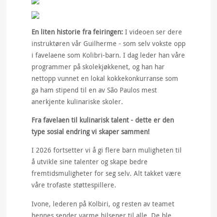
En liten historie fra feiringen:
I videoen ser dere
instruktøren vår Guilherme - som selv vokste opp
i favelaene som Kolibri-barn. I dag leder han våre
programmer på skolekjøkkenet, og han har
nettopp vunnet en lokal kokkekonkurranse som
ga ham stipend til en av São Paulos mest
anerkjente kulinariske skoler.
Fra favelaen til kulinarisk talent - dette er den
type sosial endring vi skaper sammen!
I 2026 fortsetter vi å gi flere barn muligheten til
å utvikle sine talenter og skape bedre
fremtidsmuligheter for seg selv. Alt takket være
våre trofaste støttespillere.
Ivone, lederen på Kolbiri, og resten av teamet
hennes sender varme hilsener til alle. De ble