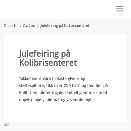
Du er her:
Carf.no
/
Julefeiring på Kolibrisenteret
SLIK KAN DU HJELPE
HVEM VI ER
Julefeiring på
FOR STØTTESPILLERE
Kolibrisenteret
KONTAKT OSS
Takket være våre trofaste givere og
MIN SIDE
støttespillere, fikk over 250 barn og familier på
Kolibri en julefeiring de sent vil glemme - med
oppvisninger, julemat og gaveutdeling!