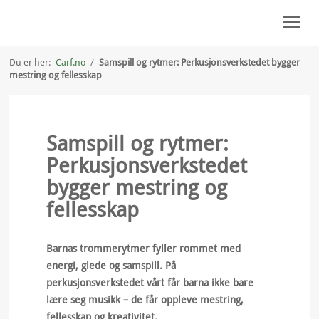
Du er her:
Carf.no
/
Samspill og rytmer: Perkusjonsverkstedet bygger
mestring og fellesskap
SLIK KAN DU HJELPE
HVEM VI ER
Samspill og rytmer:
FOR STØTTESPILLERE
Perkusjonsverkstedet
KONTAKT OSS
bygger mestring og
fellesskap
MIN SIDE
Barnas trommerytmer fyller rommet med
energi, glede og samspill. På
perkusjonsverkstedet vårt får barna ikke bare
lære seg musikk – de får oppleve mestring,
fellesskap og kreativitet.